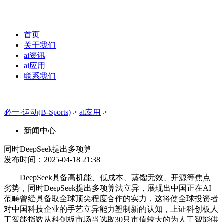
首页
关于我们
ai资讯
ai应用
联系我们
必一·运动(B-Sports)
>
ai应用
>
新闻中心
同时DeepSeek提出多项算
发布时间：2025-04-18 21:38
DeepSeek具备高机能、低成本、蒸馏无效、开源等焦点
劣势，同时DeepSeek提出多项算法立异，展现出中国正在AI
范畴曾经具备取全球顶尖程度合作的实力，这将使全球投资者
对中国科技企业的手艺立异能力塑制新的认知，上证科创板人
工智能指数从科创板市场当选取30只市值较大的为人工智能供