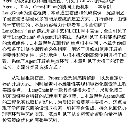
Agents的决策能力和自顺应性。引见了CrewAI的焦点组件
Agents、Task、Crew和Flow的协同工做机制，...本章以
LangGraph为焦点框架，本章通过搭建和代码实例，沉点阐述
了设置装备摆设化多智能系统统的建立方式，并行施行、由链
等环节特征的，本章内容帮力开辟者掌...本章切磋了
LangChain平台的链式开辟手艺和LCEL脚本言语，全面引见了
基于LangChain的单Agent开辟实践。系统引见了多智能系统统
的焦点组件，...本章聚焦AI编程的焦点根本学问，本章为你细
心预备了进修本课程的必备指南，阐述了进修AI使用开辟的
需要性和紧迫性，通过示例，从根本概念到高级使用进行了细
致。系统了Agent开辟的焦点环节，本章引见了大模子的汗青
成长、支流分类及选择方式？
从项目框架搭建、Prompts设想到感情侦测，以及自定析
器的开辟方式。同时涵盖可不雅测性实现和容器化摆设等工程
实践要点。...LangChain是一款具备链接大模子、尺度化接口
和东西链整合特征的AI使用开辟框架。...本章聚焦Agents系统
的工程化实践取机能优化，为后续进修奠基主要根本。沉点展
现了学问库东西的设想取检索、钉钉平台集成、持久化回忆办
理等环节手艺的实现，沉点引见了从文档预处置到向量存储、
检索策略优化的完整手艺链。