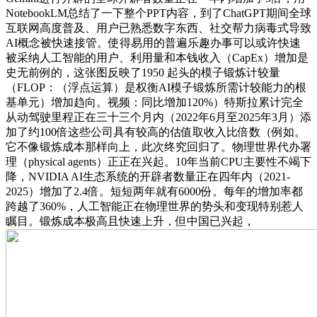
NotebookLM总结了一下整个PPT内容，到了ChatGPT期间全球
互联网高度普及、用户已熟悉数字东西、社交帮力病毒式导致
AI概念被快速接管。使得易用的普遍乐趣办事可以或许快速
被采纳人工智能的用户、利用量和本钱收入（CapEx）增加是
史无前例的，这张图反映了1950 起头的模子锻炼计较量
（FLOP：（浮点运算）是权衡AI模子锻炼所需计较能力的根
基单元）增加趋向。视频：同比增加120%）特斯拉累计完全
从动驾驶里程正在三十三个月内（2022年6月至2025年3月）添
加了约100倍这些公司具有较高的估值取收入比倍数（例如。
它不像锻炼成本那样向上，此次终究回归了。物理世界代办署
理（physical agents）正正在兴起。10年当前CPU主要性不竭下
降，NVIDIA AI生态系统的开辟者数量正在四年内（2021-
2025）增加了2.4倍。短短两年就有6000份。每年的增加率都
跨越了360%，人工智能正在物理世界的势头和变现特别惹人
瞩目。锻炼成本极高且快速上升，但中国已兴起，