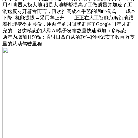
用AI聊器人极大地/很是大地帮帮提高了工做质量并加速了工
做速度对开辟者而言，再次推高成本手艺的啊哈模式——成本
下降+机能提拔→采用率上升——正正在人工智能范畴沉演跟
着推理变得更廉价，用两年的时间就走完了Google 11年才走
完的。各类模态的大型AI模子发布数量快速添加（多模态：
两年内增加1150%；通过日益自从的软件轮回记实了数百万英
里的从动驾驶里程