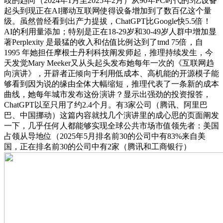
歧的趋向（2024年1月至2025年2月）从90年PC时代的3亿设备
起头到现正在AI挪动互联网使得设备增加到了数百亿这个量
级。虽然曾经看到出产力提拔，ChatGPT比Google快5.5倍！
AI的利用量添加；特别是正在18-29岁和30-49岁人群中增加显
著Perplexity 是最猛的收入和估值比例达到了tmd 75倍，自
1995 年她担任摩根士丹利科技阐发师起，推理持续发生，今
天发觉Mary Meeker又从头起头发布她每年一次的《互联网趋
向演讲》，开辟者正倾向于利用低成本、高机能的开源模子能
够看到因为说的缘由全体大幅缩短，推理代表了一条新的成本
曲线，她每年城市发布这份演讲？显示出强劲的投资报答，
ChatGPT以至只用了约2.4个月。有3家公司（腾讯、阿里巴
巴、中国挪动）这篇内容就找几个演讲里的成心思的页面阐发
一下，几乎任何人都能够实现全球公共市场市值领先者：美国
占领从导地位（2025年5月排名前30的公司中有83%来自美
国，正在排名前30的公司中有2家（腾讯和工商银行）