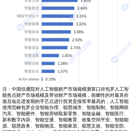
注：中国信通院对人工智能财产市场规模测算口径包罗人工智
能焦点财产市场规模及带动财产市场规模，前瞻性的对最具价
值且临近迸发期的手艺点进行投资是报答率最高的，人工智能
使用范畴包罗企业智能办理、聪慧城市、智能制制、智能网联
汽车、智能硬件、智能营销取新零售、智能金融、智能医疗、
新和数字内容、智能交通、智能教育、收集空间平安、智能能
源、聪慧政务、智能物流、智能家居、聪慧文旅、智能安防、