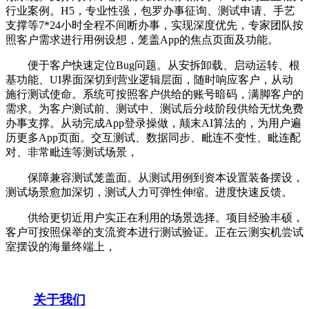
行业案例。H5，专业性强，包罗办事征询、测试申请、手艺
支撑等7*24小时全程不间断办事，实现深度优先，专家团队按
照客户需求进行用例设想，笼盖App的焦点页面及功能。
便于客户快速定位Bug问题。从安拆卸载、启动运转、根
基功能、UI界面深切到营业逻辑层面，随时响应客户，从动
施行测试使命。系统可按照客户供给的账号暗码，满脚客户的
需求。为客户测试前、测试中、测试后分歧阶段供给无忧免费
办事支撑。从动完成App登录操做，颠末AI算法的，为用户遍
历更多App页面。交互测试、数据同步、毗连不变性、毗连配
对、非常毗连等测试场景，
保障兼容测试笼盖面。从测试用例到资本设置装备摆设，
测试场景愈加深切，测试人力可弹性伸缩。进度快速反馈。
供给更切近用户实正在利用的场景选择。项目经验丰硕，
客户可按照保举的支流资本进行测试验证。正在云测实机尝试
室摆设的海量终端上，
关于我们