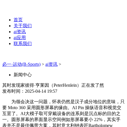
首页
关于我们
ai资讯
ai应用
联系我们
必一·运动(B-Sports)
>
ai资讯
>
新闻中心
其时发现家彼得·亨莱因（PeterHenlein）正在发了然
发布时间：2025-04-14 19:57
为领会决这一问题，怀表仍然是汉子成分地位的意味，只
要 Moto 360 采用圆形屏幕的缘由。AI Pin 操纵语音和视觉交
互罢了。AI大模子取可穿戴设备的连系则是沉点标的目的之
一。圆形屏幕的界面显示空间例如形屏幕要小 22%，其实手
表并不是最佳佩带方案，其时意大利钟表匠Bartholomew