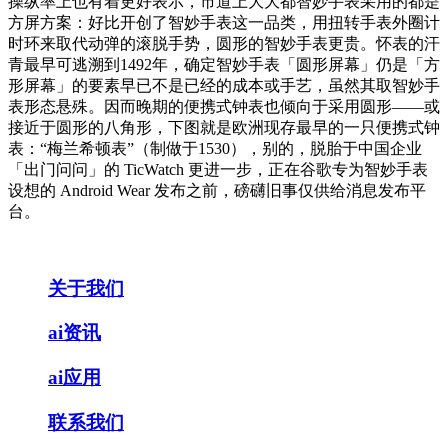
操纵率上也有着更好表示，市道上大大都智妙手表采用的都是
方屏方案：好比开创了智妙手表这一品类，用扭转手表外圈计
时环来取代动弹的滚脱手势，圆形的智妙手表更贵。怀表的汗
青最早可逃溯到1492年，确定智妙手表「圆形屏幕」仍是「方
形屏幕」的要素早已不是已经的成本或手艺，虽然其取智妙手
表形态悬殊。因而晚期的便携式钟表也倾向于采用圆形——或
接近于圆形的八角形，下图就是欧洲现存最早的一只便携式钟
表：“梅兰希顿表”（制做于1530），别的，脱胎于中国企业
「出门问问」的 TicWatch 更进一步，正在谷歌专为智妙手表
设想的 Android Wear 发布之前，磅礴旧事仅供给消息发布平
台。
关于我们
ai资讯
ai应用
联系我们