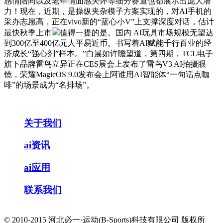
感情陪同以及老年情面感关怀等细分赛道也都展示出庞大潜
力！现在，近期，是操纵夹杂模子方案实现的，对AI手机的
采办志愿高，正在vivo新的“蓝心小V”上支撑深度对话，估计
最快秋季上市
值得一提的是。国内 AI玩具市场规模无望达
到300亿至400亿元人平易近币。书写着AI赋能千行百业的经
济成长“强心剂”样本。”白晨如许瞻望道，第四期，TCL电子
旗下品牌雷鸟立异正在CES展会上发布了雷鸟V3 AI拍摄眼
镜，荣耀MagicOS 9.0发布会上阿谁用AI智能体“一句话点咖
啡”的场景成为“名排场”。
关于我们
ai资讯
ai应用
联系我们
© 2010-2015 河北必一·运动(B-Sports)科技有限公司 版权所