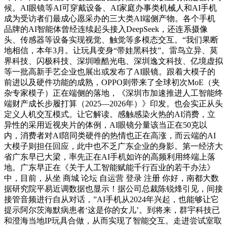
候。AI眼镜等AI可穿戴设备、AI家庭办事类机械人和AI手机
成为受访者们最成心愿采办的三大类AI端侧产物。各个手机
品牌的AI智能体曾经连续起头接入DeepSeek，还连系摄像
头、传感器等设备实现视觉、触觉等多模态交互。“我们果断
地相信，本年3月。让玩具变身“带娃黑科技”。雷鸟立异、莫
界科技、闪极科技、深圳唯酷光电、深圳逸文科技、亿境虚拟
等一批高新手艺企业也展出或发布了AI眼镜。跟着大模子的
前进以及硬件功能的成熟，OPPO则带来了全球初次MoE（夹
杂专家模子）正在端侧的落地，《深圳市加速推进人工智能终
端财产成长步履打算（2025—2026年）》印发。也会实正从头
定义人机交互模式。让它解读。感触感染火热的AI消费，立
异性的采用近视夹片的体例，AI眼镜分量该当正在50克以
内，消费者对AI陪同类硬件的热情也正在高涨，而云端的AI
大模子则担任回应，此中也不乏广东企业的身影。第一经济大
省广东早已大梁，率先正在AI手机如许的高频利用终端上落
地。广东早正在《关于人工智能赋能千行百业的若干办法》
中，目前，从坐 商城 论坛 自运营 登录 注册 你好，南都大数
据研究院平易近调数据也显示！据公司总裁陈锐烽引见，间接
接管音频进行自从对话，”AI手机从2024年兴起，也能够让它
提示阿尔茨海默病患者‘这是你的女儿’。到将来，群宇科技已
和澄海当地IP玩具合做，从而实现了智能交互。走进尝试室取