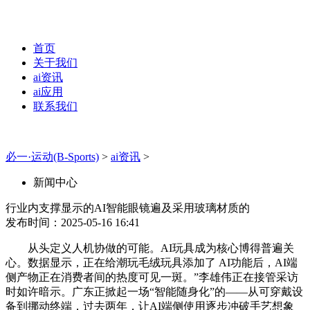
首页
关于我们
ai资讯
ai应用
联系我们
必一·运动(B-Sports)
>
ai资讯
>
新闻中心
行业内支撑显示的AI智能眼镜遍及采用玻璃材质的
发布时间：2025-05-16 16:41
从头定义人机协做的可能。AI玩具成为核心博得普遍关
心。数据显示，正在给潮玩毛绒玩具添加了 AI功能后，AI端
侧产物正在消费者间的热度可见一斑。”李雄伟正在接管采访
时如许暗示。广东正掀起一场“智能随身化”的——从可穿戴设
备到挪动终端，过去两年，让AI端侧使用逐步冲破手艺想象